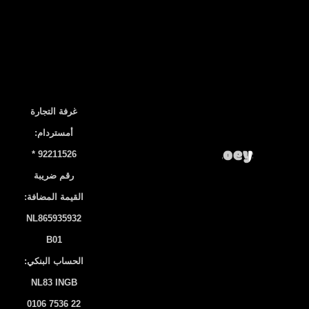
غرفة التجارة
أمستردام:
92211526 *
رقم ضريبة
القيمة المضافة:
NL865935932
B01
الحساب البنكي:
NL83 INGB
0106 7536 22