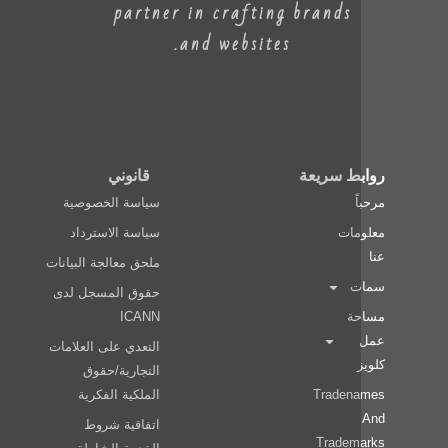
partner in crafting brands
and websites.
ط سريعة
قانوني
ً
سياسة الخصوصية
مات
سياسة الاسترداد
ملحق معالجة البيانات
ت
حقوق المسجل لدى
ة
ICANN
التعدي على العلامات
التجارية/حقوق
Traden
الملكية الفكرية
اتفاقية شروط
Tradem