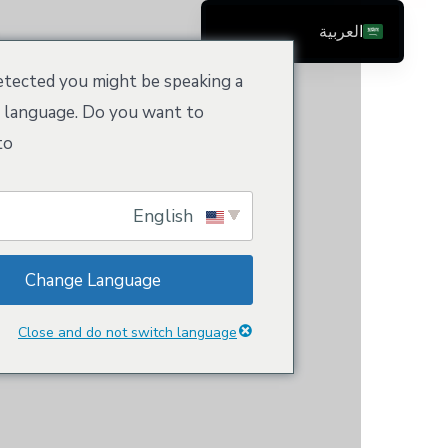
لعربية
تسجيل / ت
Englis
We've detected you might be speaking a
Češtin
different language. Do you want to
Dans
change to:
Deutsch (Sie
Ελληνικ
English
Españo
Françai
Change Language
Suom
Bahasa Indonesi
Close and do not switch language
Italian
日本
Nederland