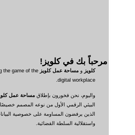
한국
Norsk bokmå
Polsk
Portuguê
Slovenščin
Svensk
مرحباً بك في كلويز!
ไท
كلويز
و
مساحة عمل كلويز
is changing the game of the
Türkç
digital workplace.
Українськ
Русски
واليوم، نحن فخورون بإطلاق
مساحة عمل كلويز
, ، النظام
Tiếng Việ
البيئي الرقمي الأول من نوعه المصمم خصيصًا لأولئك
简体中
الذين يرفضون المساومة على خصوصية البيانات
हिन्द
واستقلالية السلطة القضائية.