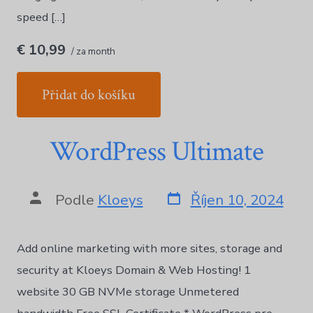
Norsk bokmål
speed […]
Polski
€ 10,99
/ za month
Português
Slovenščina
Přidat do košíku
Svenska
ไทย
WordPress Ultimate
Türkçe
Українська
Русский
Podle
Kloeys
Říjen 10, 2024
Tiếng Việt
العربية
Add online marketing with more sites, storage and
简体中文
security at Kloeys Domain & Web Hosting! 1
हिन्दी
website 30 GB NVMe storage Unmetered