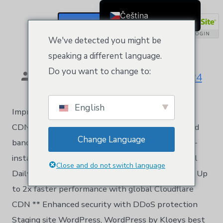
Category:
WordPress
Čeština
Registrace / Přihlášení
English
WordPress Deluxe
We've detected you might be
Dansk
speaking a different language.
Deutsch (Sie)
Do you want to change to:
Podle
Kloeys
Říjen 10, 2024
Ελληνικά
Español
English
Improve your site performance with Cloudflare
Français
CDN. 1 website 20 GB NVMe storage Unmetered
Suomi
Change Language
bandwidth Free SSL Certificate * WordPress pre-
Bahasa Indonesia
installed Daily backups Web Application Firewall
Italiano
Close and do not switch language
Daily malware scans One-time malware removal Up
日本語
to 2x faster performance with global Cloudflare
Nederlands
CDN ** Enhanced security with DDoS protection
한국어
Staging site WordPress, WordPress by Kloeys best