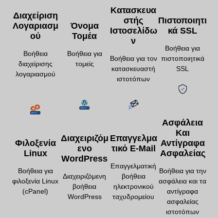
Κατασκευα
Διαχείριση
Στής
Πιστοποιητι
Λογαριασμ
Όνομα
Ιστοσελίδω
Κά SSL
Ού
Τομέα
Ν
Βοήθεια για
Βοήθεια
Βοήθεια για
Βοήθεια για τον
πιστοποιητικά
διαχείρισης
τομείς
κατασκευαστή
SSL
λογαριασμού
ιστοτόπων
Ασφάλεια
Και
Διαχειριζόμ
Επαγγελμα
Φιλοξενία
Αντίγραφα
Ενο
Τικό E-Mail
Linux
Ασφαλείας
WordPress
Επαγγελματική
Βοήθεια για
Βοήθεια για την
Διαχειριζόμενη
βοήθεια
φιλοξενία Linux
ασφάλεια και τα
βοήθεια
ηλεκτρονικού
(cPanel)
αντίγραφα
WordPress
ταχυδρομείου
ασφαλείας
ιστοτόπων