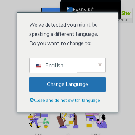
Ελληνικά
Εγγραφή / Σύνδεση
English
We've detected you might be
Βραβευμένες
Čeština
speaking a different language.
Υπηρεσίες!
Dansk
Do you want to change to:
Deutsch (Sie)
Δοκιμάστε τις γνώσεις μας
οδηγός
για να σας
Español
βάλουμε σε τροχιά. Ή ελέγξτε το
ΣΥΧΝΈΣ
English
ΕΡΩΤΉΣΕΙΣ
να κατανοήσουν την επιχείρηση.
Français
Και αν αυτό δεν ανταποκρίνεται στις ανάγκες
Suomi
σας, μη διστάσετε να καλέσετε το 24/7
Change Language
υποστήριξη
γραφείο.
Bahasa Indonesia
Italiano
Close and do not switch language
日本語
Nederlands
한국어