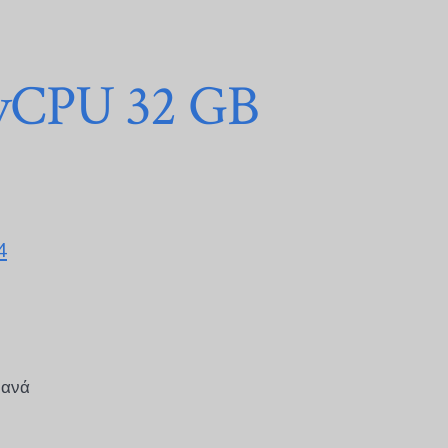
 vCPU 32 GB
4
 ανά