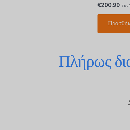
€200.99
/ αν
Προσθήκ
Πλήρως δι