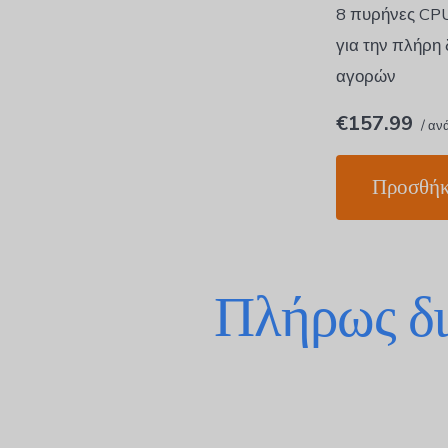
8 πυρήνες CP
για την πλήρη
αγορών
€157.99
/ αν
Προσθήκ
Πλήρως δι