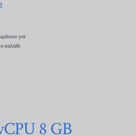
4
ωμόνων για
το καλάθι
 vCPU 8 GB