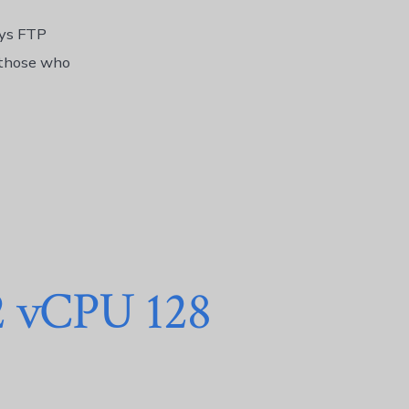
eys FTP
 those who
2 vCPU 128