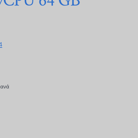
 vCPU 64 GB
4
 ανά