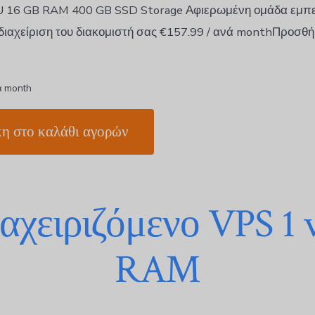
U 16 GB RAM 400 GB SSD Storage Αφιερωμένη ομάδα εμ
 διαχείριση του διακομιστή σας €157.99 / ανά monthΠροσθή
ά month
η στο καλάθι αγορών
αχειριζόμενο VPS 1
RAM