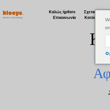
Καλώς ήρθατε
Σχετικά με εμ
Επικοινωνία
Κατάστημα
We
yo
Κα
Αφ