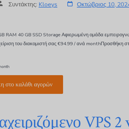
Συντάκτης:
Kloeys
Οκτώβριος 10, 202
 GB RAM 40 GB SSD Storage Αφιερωμένη ομάδα εμπειρογν
χείριση του διακομιστή σας €94.99 / ανά monthΠροσθήκη σ
month
η στο καλάθι αγορών
αχειριζόμενο VPS 2