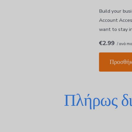
Build your bus
Account Access
want to stay 
€2.99
/ ανά m
Προσθήκ
Πλήρως δι