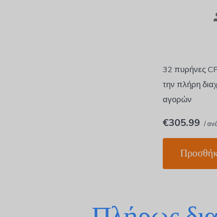
32 πυρήνες C
την πλήρη δια
αγορών
€305.99
/ αν
Προσθήκ