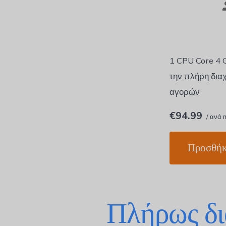
1 CPU Core 4
την πλήρη δια
αγορών
€94.99
/ ανά 
Προσθήκ
Πλήρως δι