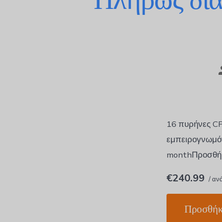
Πλήρως δια
16 πυρήνες C
εμπειρογνωμόν
monthΠροσθήκ
€240.99
/ αν
Προσθήκ