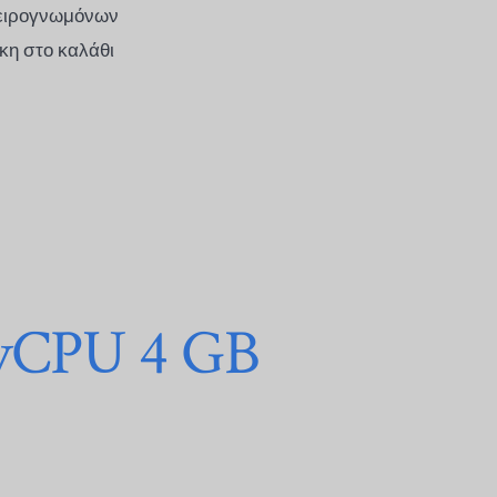
πειρογνωμόνων
κη στο καλάθι
 vCPU 4 GB