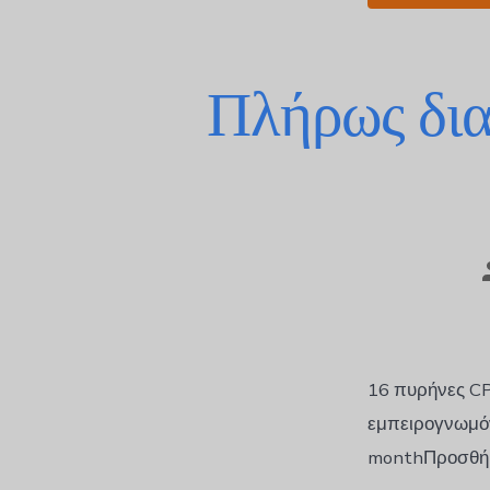
Πλήρως δια
16 πυρήνες C
εμπειρογνωμόν
monthΠροσθήκ