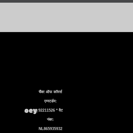
चैंबर ऑफ कॉमर्स
एम्स्टर्डम:
92211526 * वैट
नंबर:
NL865935932