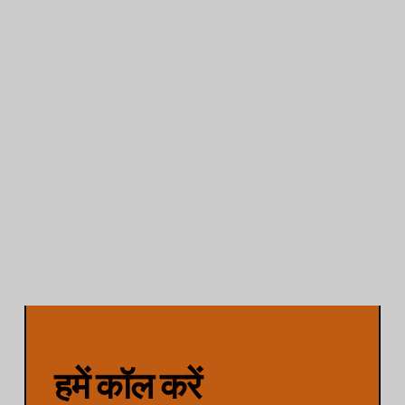
한국어
Norsk bokmål
Polski
Português
Slovenščina
Svenska
ไทย
Türkçe
Українська
Русский
Tiếng Việt
العربية
简体中文
हमें कॉल करें