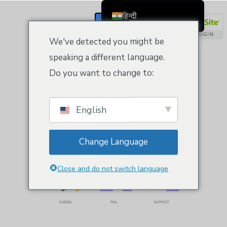
हिन्दी
रजिस्टर / लॉगिन
English
We've detected you might be
पुरस्कृत सेवाएं!
Čeština
speaking a different language.
Dansk
Do you want to change to:
हमारे ज्ञान का प्रयास करें
मार्गदर्शक
आपको सही रास्ते पर
Deutsch (Sie)
लाने के लिए। या हमारी वेबसाइट देखें
अक्सर पूछे जाने वाले
Ελληνικά
प्रश्न
व्यवसाय को समझने के लिए। और अगर यह आपकी
English
ज़रूरतों को पूरा नहीं करता है, तो बेझिझक हमें 24/7 कॉल
Español
करें
सहायता
मेज़।.
Français
Change Language
Suomi
Bahasa Indonesia
Close and do not switch language
Italiano
日本語
Nederlands