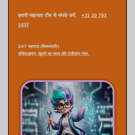
हमारी सहायता टीम से संपर्क करें:
+31 20 793
1437
24/7 सहायता (विश्वव्यापी!)
लोकेट
आयन,
खुलने का समय
और
टेलीफोन नंबर.