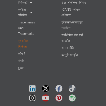
विशेषताएँ
डेटा प्रोसेसिंग परिशिष्ट
क्लॉइस
ICANN पंजीयक
वर्कस्पेस
अधिकार
Tradenames
ट्रेडमार्क/कॉपीराइट
And
उल्लंघन
Trademarks
सार्वभौमिक सेवा शर्तें
प्राथमिक
समझौता
चिकित्सा!
सम्मन नीति
कौन है
कानूनी समझौते
संपर्क
दुकान