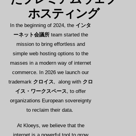
Norsk bokmål
ホスティング
Polski
Português
In the beginning of 2024, the
インタ
Slovenščina
ーネット会議所
team started the
Svenska
mission to bring effortless and
simple web hosting options to the
ไทย
masses in a modern way of internet
Türkçe
commerce. In 2026 we launch our
Українська
trademark
クロイス
, along with
クロ
Русский
イス・ワークスペース
, to offer
Tiếng Việt
organizations European sovereignty
العربية
to reclaim their data.
简体中文
हिन्दी
At Kloeys, we believe that the
internet is a powerful tool to grow