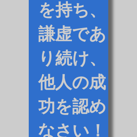
を持ち、
謙虚であ
り続け、
他人の成
功を認め
なさい！