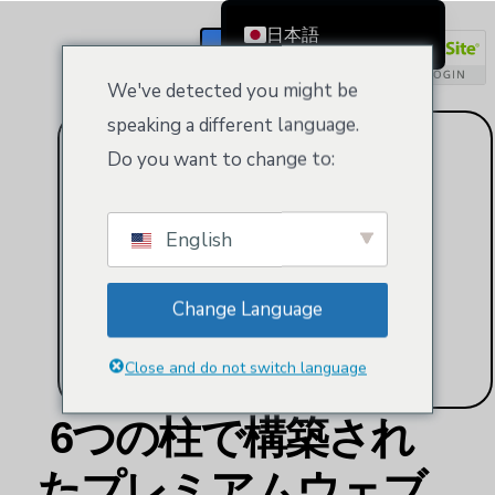
日本語
登録/ログイン
English
We've detected you might be
Čeština
speaking a different language.
Dansk
Do you want to change to:
Deutsch (Sie)
Ελληνικά
English
Español
Français
Change Language
Suomi
Bahasa Indonesia
Close and do not switch language
Italiano
6つの柱で構築され
Nederlands
한국어
たプレミアムウェブ