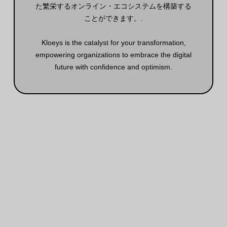
た繁栄するオンライン・エコシステムを構築する
ことができます。
.
Kloeys is the catalyst for your transformation,
empowering organizations to embrace the digital
future with confidence and optimism.
Carlroethof.com Hcroethof.com
Dewoocoordinator.com Kloeys.com
Kloeysworkspace.com