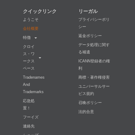
クイックリンク
リーガル
ようこそ
プライバシーポリ
シー
会社概要
返金ポリシー
特徴
データ処理に関す
クロイ
る補遺
ス・ワ
ークス
ICANN登録者の権
ペース
利
Tradenames
商標・著作権侵害
And
ユニバーサルサー
Trademarks
ビス規約
応急処
召喚ポリシー
置！
法的合意
フーイズ
連絡先