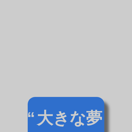
Https://kloeys.com/wp-
Content/uploads/2025/02/lewishamilton.l
Lc-By-Chamberofinternet.com_-
Scaled.jpg Https://kloeys.com/wp-
Content/uploads/2025/02/billieeilish.llc-
By-Chamberofinternet.com_.jpg
Https://kloeys.com/wp-
Content/uploads/2025/05/nvidiallc-Extra-
By-Chamberofinternetcom_-Scaled.jpg
Https://kloeys.com/wp-
Content/uploads/2025/02/coldplay.llc-By-
Chamberofinternet.com_-1-Scaled.jpg
Https://europeworkspace.com/
Https://europeofficeapplications.com/
大きな夢