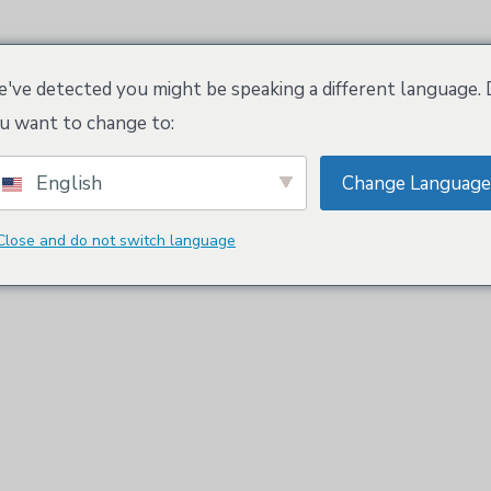
클로이스 워크스페이스
Tradenames and Trademark
've detected you might be speaking a different language.
u want to change to:
English
Change Language
Close and do not switch language