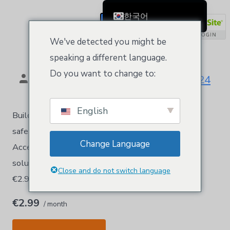
[범주:]
호스팅
한국어
등록/로그인
English
전용 호스팅 IP
We've detected you might be
Čeština
speaking a different language.
Dansk
Do you want to change to:
글쓴이:
Kloeys
10월 10, 2024
Deutsch (Sie)
Ελληνικά
English
Build your business on its own unique IP address,
Español
safe and guarded by Kloeys FTP Account Access
Français
Change Language
Accepts SSL Certificate An exclusive Kloeys
Suomi
solution for those who want to stay in control.
Bahasa Indonesia
Close and do not switch language
€2.99 / month카트에 추가
Italiano
€2.99
日本語
/ month
Nederlands