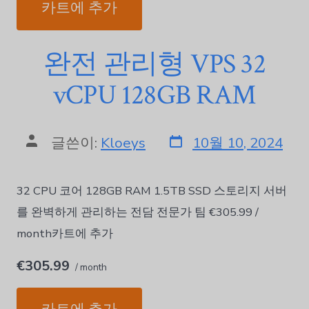
카트에 추가
Norsk bokmål
Polski
완전 관리형 VPS 32
Português
Slovenščina
vCPU 128GB RAM
Svenska
ไทย
글쓴이:
Kloeys
10월 10, 2024
Türkçe
Українська
32 CPU 코어 128GB RAM 1.5TB SSD 스토리지 서버
Русский
를 완벽하게 관리하는 전담 전문가 팀 €305.99 /
Tiếng Việt
month카트에 추가
العربية
简体中文
€305.99
/ month
हिन्दी