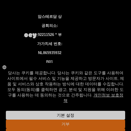
암스테르담 상
공회의소:
92211526 * 부
가가치세 번호:
NL865935932
B01
은행 계좌
NL83 INGB
0106 7536 22
©2026