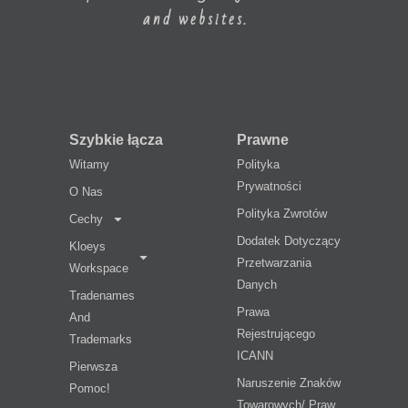
and websites.
Szybkie łącza
Prawne
Witamy
Polityka
Prywatności
O Nas
Polityka Zwrotów
Cechy
Dodatek Dotyczący
Kloeys
Przetwarzania
Workspace
Danych
Tradenames
Prawa
And
Rejestrującego
Trademarks
ICANN
Pierwsza
Naruszenie Znaków
Pomoc!
Towarowych/ Praw