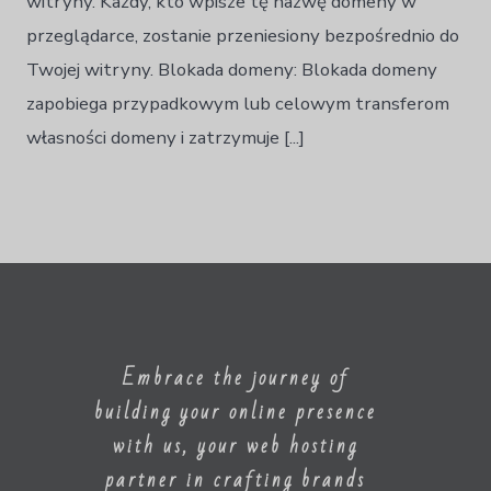
witryny. Każdy, kto wpisze tę nazwę domeny w
한국어
przeglądarce, zostanie przeniesiony bezpośrednio do
Norsk bokmål
Twojej witryny. Blokada domeny: Blokada domeny
Português
zapobiega przypadkowym lub celowym transferom
Slovenščina
własności domeny i zatrzymuje [...]
Svenska
ไทย
Türkçe
Українська
Русский
Tiếng Việt
Embrace the journey of
العربية
building your online presence
简体中文
with us, your web hosting
हिन्दी
partner in crafting brands