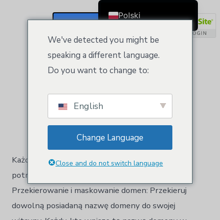
Kategoria:
Rejestracja
Polski
domeny
Zarejestruj Się / Zaloguj
English
We've detected you might be
Čeština
speaking a different language.
Rejestracja domeny
Dansk
Do you want to change to:
Deutsch (Sie)
Ελληνικά
Autor:
Kloeys
English
Español
10 października 2024 r.
Français
Change Language
Suomi
Każda nazwa domeny zawiera wszystko, czego
Bahasa Indonesia
Close and do not switch language
potrzebujesz, aby uzyskać dostęp do Internetu.
Italiano
Przekierowanie i maskowanie domen: Przekieruj
日本語
dowolną posiadaną nazwę domeny do swojej
Nederlands