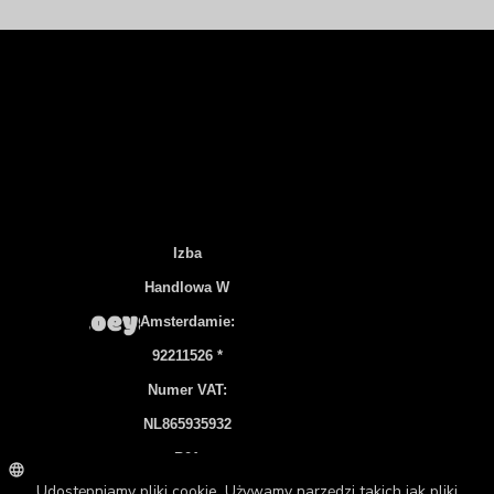
Izba
Handlowa W
Amsterdamie:
92211526 *
Numer VAT:
NL865935932
B01
Konto