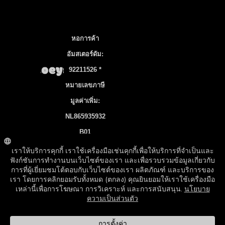
หอการค้า
อัมสเตอร์ดัม:
92211526 *
หมายเลขภาษี
มูลค่าเพิ่ม:
NL865935932
B01
บัญชีธนาคาร:
NL83 INGB
0106 7536 22
©2026