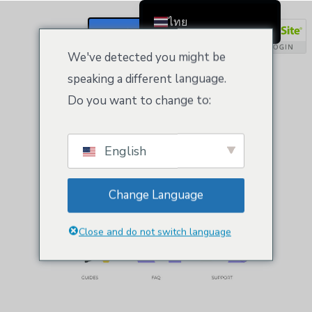
ไทย
ลงทะเบียน / เข้าสู่ระบบ
English
We've detected you might be
รับรางวัลบริการ!
Čeština
speaking a different language.
Dansk
Do you want to change to:
ลองใช้ความรู้ของเรา
คู่มือ
เพื่อให้คุณเริ่มต้นได้
Deutsch (Sie)
หรือตรวจสอบของเรา
คำถามที่พบบ่อย
เพื่อ
Ελληνικά
ทำความเข้าใจธุรกิจ และหากสิ่งนั้นไม่ตรงกับ
English
ความต้องการของคุณ อย่าลังเลที่จะโทรหาเรา
Español
ตลอด 24 ชั่วโมง
สนับสนุน
โต๊ะ.
Français
Change Language
Suomi
Bahasa Indonesia
Close and do not switch language
Italiano
日本語
Nederlands