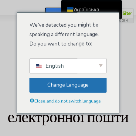
Українська
Реєстрація / Вхід
English
We've detected you might be
Čeština
speaking a different language.
Dansk
Do you want to change to:
Deutsch (Sie)
Ελληνικά
English
Español
Професійна
Français
Change Language
Suomi
команда
Bahasa Indonesia
Close and do not switch language
Italiano
електронної пошти
日本語
Nederlands