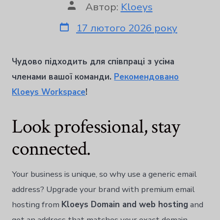
Автор:
Kloeys
한국어
Norsk bokmål
17 лютого 2026 року
Polski
Português
Чудово підходить для співпраці з усіма
Slovenščina
членами вашої команди.
Рекомендовано
Svenska
Kloeys Workspace
!
ไทย
Look professional, stay
Türkçe
Русский
connected.
Tiếng Việt
العربية
Your business is unique, so why use a generic email
简体中文
address? Upgrade your brand with premium email
हिन्दी
hosting from
Kloeys Domain and web hosting
and
get an address that matches your exact domain