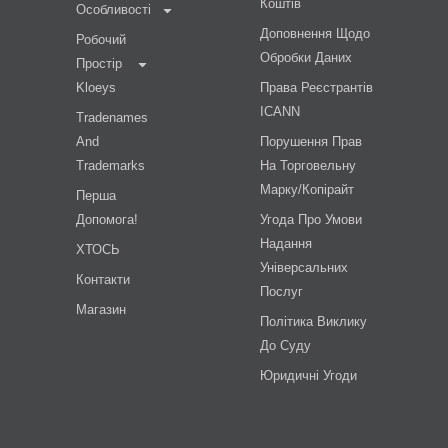
Коштів
Особливості
Доповнення Щодо
Робочий
Обробки Даних
Простір
Kloeys
Права Реєстрантів
ICANN
Tradenames
And
Порушення Прав
Trademarks
На Торговельну
Марку/копірайт
Перша
Допомога!
Угода Про Умови
Надання
ХТОСЬ
Універсальних
Контакти
Послуг
Магазин
Політика Виклику
До Суду
Юридичні Угоди