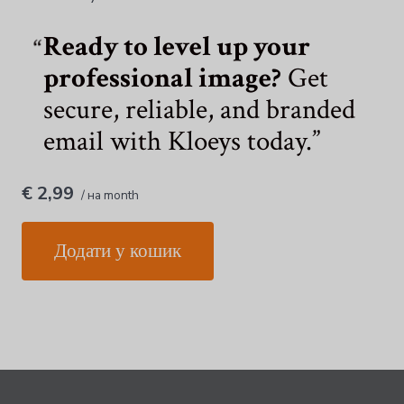
Ready to level up your
professional image?
Get
secure, reliable, and branded
email with Kloeys today.
€ 2,99
/ на month
Додати у кошик