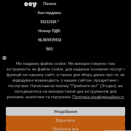
Палата
Амстердама:
92211526 *
Номер ПДВ:
NL865935932
B01
Банківський
Рахунок:
NL83 INGB
0106 7536 22
©2026