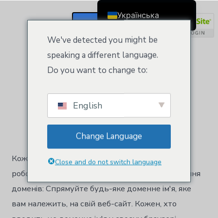
Категорія:
Реєстрація
Українська
домену
Реєстрація / Вхід
English
We've detected you might be
Čeština
speaking a different language.
Реєстрація домену
Dansk
Do you want to change to:
Deutsch (Sie)
Ελληνικά
Автор:
Kloeys
English
Español
10 жовтня 2024 року
Français
Change Language
Suomi
Кожне доменне ім'я містить усе необхідне для
Bahasa Indonesia
Close and do not switch language
роботи в Інтернеті. Переадресація та маскування
Italiano
доменів: Спрямуйте будь-яке доменне ім'я, яке
日本語
вам належить, на свій веб-сайт. Кожен, хто
Nederlands