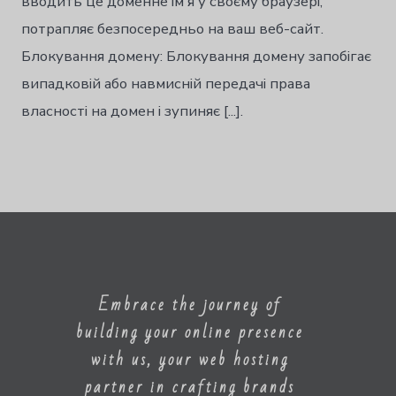
вводить це доменне ім'я у своєму браузері,
한국어
потрапляє безпосередньо на ваш веб-сайт.
Norsk bokmål
Блокування домену: Блокування домену запобігає
Polski
випадковій або навмисній передачі права
Português
власності на домен і зупиняє [...].
Slovenščina
Svenska
ไทย
Türkçe
Русский
Tiếng Việt
Embrace the journey of
العربية
building your online presence
简体中文
with us, your web hosting
हिन्दी
partner in crafting brands