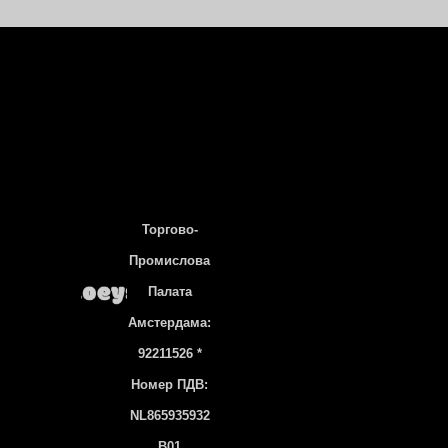
Торгово-
Промислова
Палата
Амстердама:
92211526 *
Номер ПДВ:
NL865935932
B01