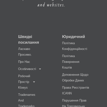
and websites.
Швидкі
Юридичний
посилання
Політика
Ласкаво
Конфіденційності
Просимо.
Політика
Про Нас
Повернення
Коштів
Особливості
Доповнення Щодо
Робочий
Обробки Даних
Простір
Kloeys
Права Реєстрантів
ICANN
Tradenames
And
Порушення Прав
Trademarks
На Торговельну