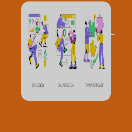
한국어
Norsk bokmål
Polski
Português
Slovenščina
Svenska
ไทย
Türkçe
Українська
Русский
Tiếng Việt
العربية
हिन्दी