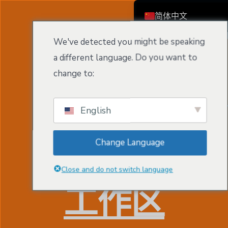
简体中文
注册/登录
English
We've detected you might be speaking
Čeština
a different language. Do you want to
Dansk
change to:
Deutsch (Sie)
Ελληνικά
English
Español
Français
Change Language
欧洲主权
Suomi
Bahasa Indonesia
Close and do not switch language
Italiano
工作区
日本語
Nederlands