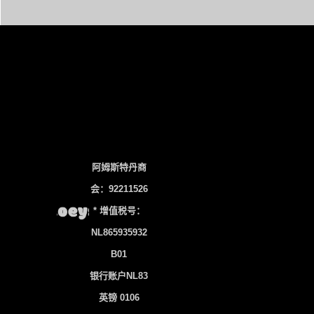
阿姆斯特丹商
会：92211526
* 增值税号：
NL865935932
B01
银行账户NL83
英镑 0106