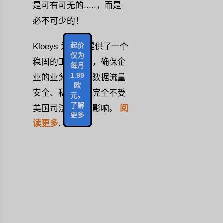
是可有可无的.....，而是
必不可少的！
起价
Kloeys 为企业提供了一个
仅为
稳固的工作空间，确保企
每月
1.99
业的业务信息和数据流量
欧
安全、私密，并完全不受
元。
了解
美国司法管辖的影响。
阅
更多
读更多
.