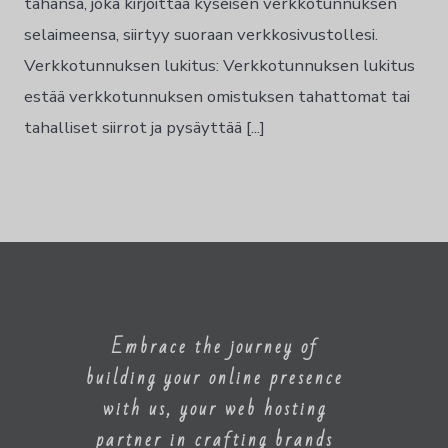
tahansa, joka kirjoittaa kyseisen verkkotunnuksen
Norsk bokmål
selaimeensa, siirtyy suoraan verkkosivustollesi.
Polski
Verkkotunnuksen lukitus: Verkkotunnuksen lukitus
Português
estää verkkotunnuksen omistuksen tahattomat tai
Slovenščina
tahalliset siirrot ja pysäyttää [...]
Svenska
ไทย
Türkçe
Українська
Русский
Tiếng Việt
Embrace the journey of
العربية
building your online presence
简体中文
with us, your web hosting
हिन्दी
partner in crafting brands