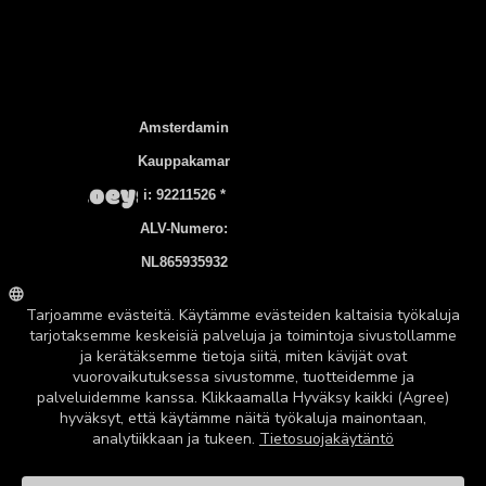
Amsterdamin
Kauppakamar
I: 92211526 *
ALV-Numero:
NL865935932
B01
Pankkitili:
NL83 INGB
0106 7536 22
©2026