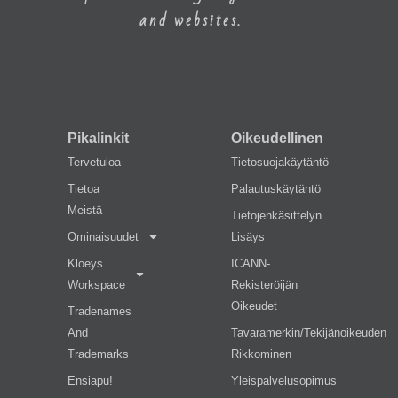
and websites.
Pikalinkit
Oikeudellinen
Tervetuloa
Tietosuojakäytäntö
Tietoa
Palautuskäytäntö
Meistä
Tietojenkäsittelyn
Ominaisuudet
Lisäys
Kloeys
ICANN-
Workspace
Rekisteröijän
Oikeudet
Tradenames
And
Tavaramerkin/tekijänoikeuden
Trademarks
Rikkominen
Ensiapu!
Yleispalvelusopimus