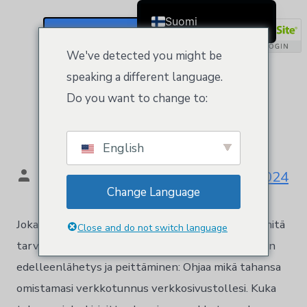
Luokka:
Suomi
Verkkotunnukset
Rekisteröidy / Kirjaudu Sisään
English
We've detected you might be
Čeština
speaking a different language.
Verkkotunnuksen
Dansk
Do you want to change to:
Deutsch (Sie)
rekisteröinti
Ελληνικά
English
Español
Tekijä:
Kloeys
lokakuu 10, 2024
Français
Change Language
Bahasa Indonesia
Jokaisen verkkotunnuksen mukana tulee kaikki, mitä
Italiano
Close and do not switch language
tarvitset päästäksesi verkkoon. Verkkotunnuksen
日本語
edelleenlähetys ja peittäminen: Ohjaa mikä tahansa
Nederlands
omistamasi verkkotunnus verkkosivustollesi. Kuka
한국어