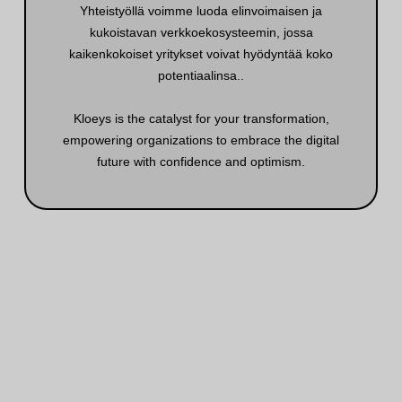
Yhteistyöllä voimme luoda elinvoimaisen ja
kukoistavan verkkoekosysteemin, jossa
kaikenkokoiset yritykset voivat hyödyntää koko
potentiaalinsa.
.
Kloeys is the catalyst for your transformation,
empowering organizations to embrace the digital
future with confidence and optimism.
Carlroethof.com Hcroethof.com