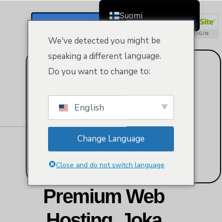
Suomi
Rekisteröidy / Kirjaudu Sisään
English
We've detected you might be
Čeština
speaking a different language.
Dansk
Do you want to change to:
Deutsch (Sie)
Ελληνικά
English
Español
Français
Change Language
Bahasa Indonesia
Italiano
Close and do not switch language
日本語
Premium Web
Nederlands
한국어
Hosting, Joka