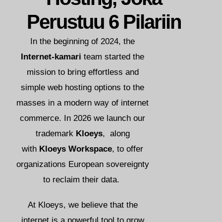
Norsk bokmål
Perustuu 6 Pilariin
Polski
Português
In the beginning of 2024, the
Slovenščina
Internet-kamari
team started the
Svenska
mission to bring effortless and
simple web hosting options to the
ไทย
masses in a modern way of internet
Türkçe
commerce. In 2026 we launch our
Українська
trademark
Kloeys
, along
Русский
with
Kloeys Workspace
, to offer
Tiếng Việt
organizations European sovereignty
العربية
to reclaim their data.
简体中文
हिन्दी
At Kloeys, we believe that the
internet is a powerful tool to grow