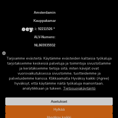
Amsterdamin
Kauppakamar
I: 92211526 *
ALV-Numero:
NL865935932
B01
Pankkitili:
NL83 INGB
0106 7536 22
©2026