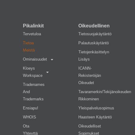
Pikalinkit
Oikeudellinen
Tervetuloa
Tietosuojakäytäntö
Tietoa
Palautuskäytäntö
Meistä
Tietojenkäsittelyn
Ominaisuudet
Lisäys
Kloeys
ICANN-
Workspace
Rekisteröijän
Oikeudet
Tradenames
And
Tavaramerkin/tekijänoikeuden
Trademarks
Rikkominen
Ensiapu!
Yleispalvelusopimus
WHOIS
Haasteen Käytäntö
Ota
Oikeudelliset
Yhteyttä
Sopimukset