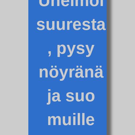
Unelmoi
suuresta
, pysy
nöyränä
ja suo
muille