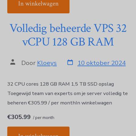
In winkelwagen
Norsk bokmål
Polski
Volledig beheerde VPS 32
Português
Slovenščina
vCPU 128 GB RAM
Svenska
ไทย
Door
Kloeys
10 oktober 2024
Türkçe
Українська
32 CPU cores 128 GB RAM 1,5 TB SSD opslag
Русский
Toegewijd team van experts om je server volledig te
Tiếng Việt
beheren €305.99 / per monthIn winkelwagen
العربية
简体中文
€305.99
/ per month
हिन्दी