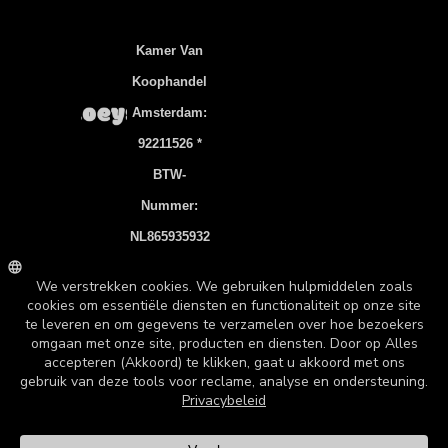
Kamer Van
Koophandel
Amsterdam:
92211526 *
BTW-
Nummer:
NL865935932
B01
Bankrekening
: NL83 INGB
0106 7536 22
©2026