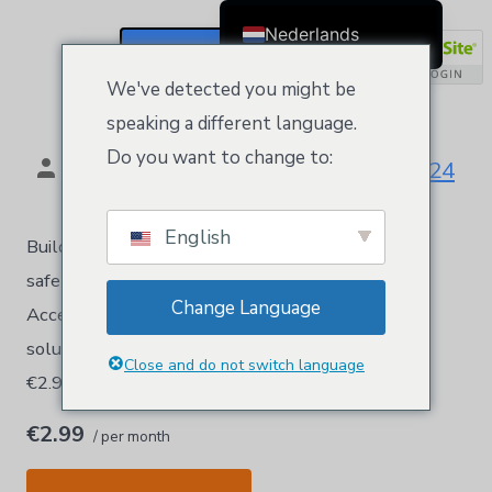
Categorie:
Hosting
Nederlands
Registreren/aanmelden
English
Dedicated hosting IP
We've detected you might be
Čeština
speaking a different language.
Dansk
Do you want to change to:
Door
Kloeys
10 oktober 2024
Deutsch (Sie)
Ελληνικά
English
Build your business on its own unique IP address,
Español
safe and guarded by Kloeys FTP Account Access
Français
Change Language
Accepts SSL Certificate An exclusive Kloeys
Suomi
solution for those who want to stay in control.
Bahasa Indonesia
Close and do not switch language
€2.99 / per monthIn winkelwagen
Italiano
€2.99
日本語
/ per month
한국어