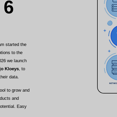
 6
m started the
tions to the
026 we launch
jo Kloeys
, to
their data.
tool to grow and
oducts and
otential. Easy