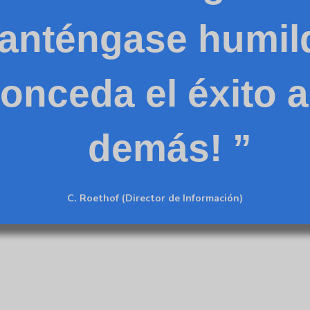
anténgase humil
conceda el éxito a
demás!
C. Roethof (Director de Información)