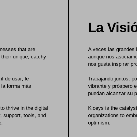
La Visi
nesses that are
A veces las grandes 
g their unique, catchy
aunque nos asociamo
nos gusta inspirar pr
il de usar, le
Trabajando juntos, p
e la forma más
vibrante y próspero 
puedan alcanzar su p
 thrive in the digital
Kloeys is the catalys
 support, tools, and
organizations to embr
e.
optimism.