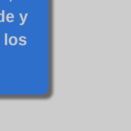
de y
 los