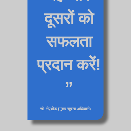
दूसरों को
सफलता
प्रदान करें!
सी. रोएथोफ (मुख्य सूचना अधिकारी)