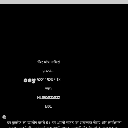
चैंबर ऑफ कॉमर्स
एम्स्टर्डम:
92211526 * वैट
नंबर:
NL865935932
B01
बैंक खाता: NL83
INGB 0106