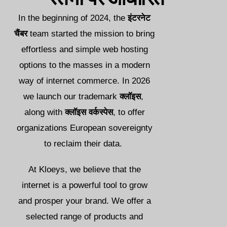
한국어
In the beginning of 2024, the
इंटरनेट
Norsk bokmål
चैंबर
team started the mission to bring
Polski
effortless and simple web hosting
Português
options to the masses in a modern
Slovenščina
way of internet commerce. In 2026
Svenska
we launch our trademark
क्लॉइस
,
ไทย
along with
क्लॉइस वर्कस्पेस
, to offer
Türkçe
organizations European sovereignty
Українська
to reclaim their data.
Русский
At Kloeys, we believe that the
Tiếng Việt
internet is a powerful tool to grow
العربية
and prosper your brand. We offer a
简体中文
selected range of products and