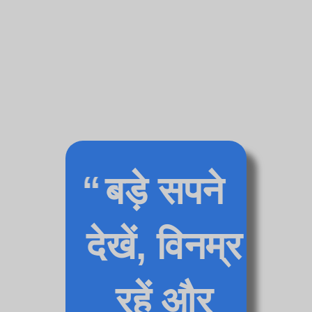
By-Chamberofinternet.com_.jpg
Https://kloeys.com/wp-
Content/uploads/2025/05/nvidiallc-Extra-
By-Chamberofinternetcom_-Scaled.jpg
Https://kloeys.com/wp-
Content/uploads/2025/02/coldplay.llc-By-
Chamberofinternet.com_-1-Scaled.jpg
Https://europeworkspace.com/
Https://europeofficeapplications.com/
बड़े सपने
देखें, विनम्र
रहें और