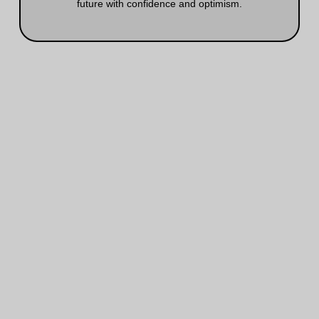
future with confidence and optimism.
Carlroethof.com Hcroethof.com
Dewoocoordinator.com Kloeys.com
Kloeysworkspace.com
Https://kloeys.com/wp-
Content/uploads/2025/02/lewishamilton.l
Lc-By-Chamberofinternet.com_-
Scaled.jpg Https://kloeys.com/wp-
Content/uploads/2025/02/billieeilish.llc-