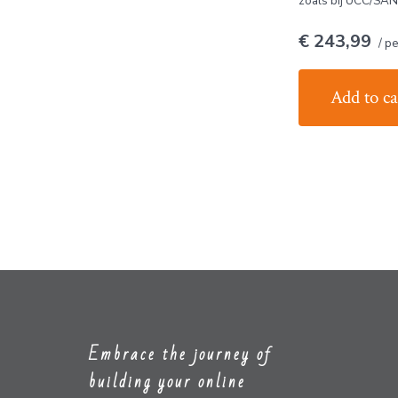
zoals bij UCC/SAN.
€ 243,99
/ pe
Add to ca
Embrace the journey of
building your online