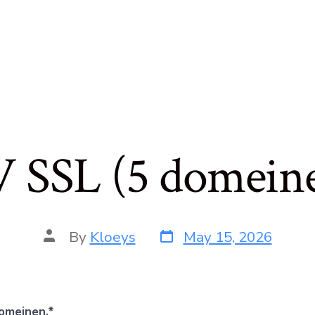
 SSL (5 domein
By
Kloeys
May 15, 2026
omeinen.*