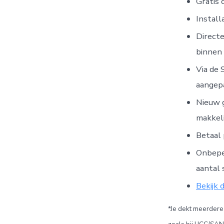
Gratis
Install
Directe
binnen
Via de 
aangepa
Nieuw g
makkeli
Betaal 
Onbeper
aantal 
Bekijk 
*Je dekt meerdere 