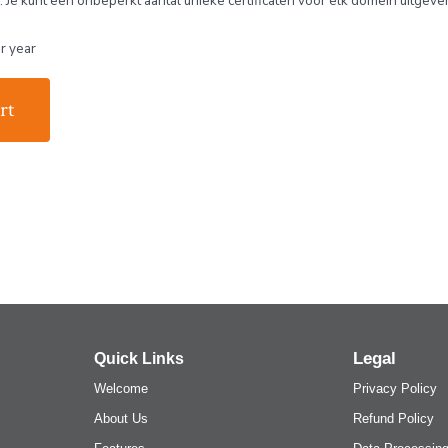
 Je kunt een onbeperkt aantal unieke certificaten voor elk domein uitgeve
r year
rt
Legal
Quick Links
Welcome
Privacy Policy
About Us
Refund Policy