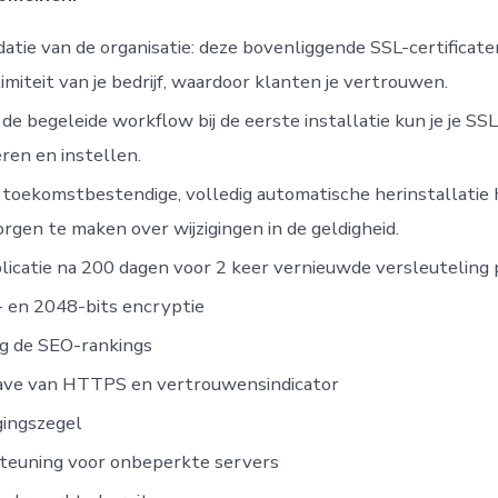
datie van de organisatie: deze bovenliggende SSL-certificat
timiteit van je bedrijf, waardoor klanten je vertrouwen.
 de begeleide workflow bij de eerste installatie kun je je SS
eren en instellen.
toekomstbestendige, volledig automatische herinstallatie ho
rgen te maken over wijzigingen in de geldigheid.
icatie na 200 dagen voor 2 keer vernieuwde versleuteling p
 en 2048-bits encryptie
g de SEO-rankings
ve van HTTPS en vertrouwensindicator
gingszegel
teuning voor onbeperkte servers