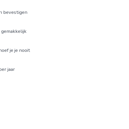
en bevestigen
L gemakkelijk
ef je je nooit
er jaar