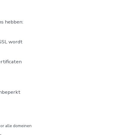
ons hebben:
 SSL wordt
rtificaten
onbeperkt
voor alle domeinen