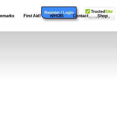
Register / Login
demarks
First Aid!
WHOIS
Contact
Shop