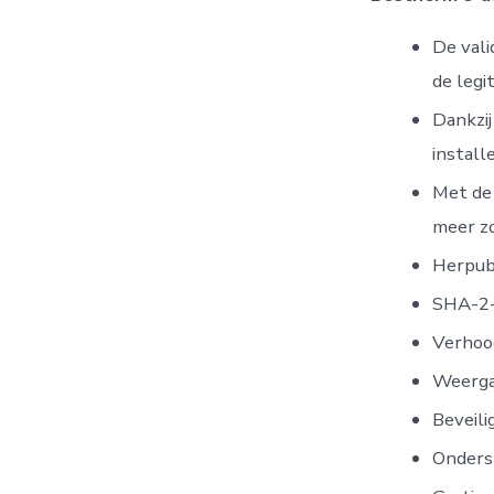
De vali
de legi
Dankzij
install
Met de 
meer zo
Herpubl
SHA-2-
Verhoo
Weerga
Beveili
Onders