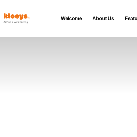
Welcome
About Us
Feat