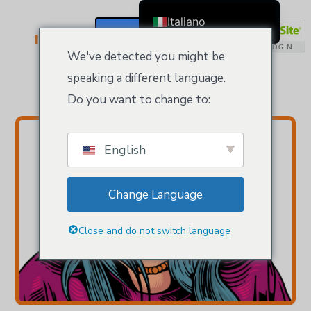
Italiano
Tradenames & Trademarks
Si Registri / Acceda
English
We've detected you might be
Čeština
speaking a different language.
Domains managed by Kloeys
Dansk
Do you want to change to:
Deutsch (Sie)
Ελληνικά
English
Español
Français
Change Language
Suomi
Bahasa Indonesia
Close and do not switch language
日本語
Nederlands
한국어