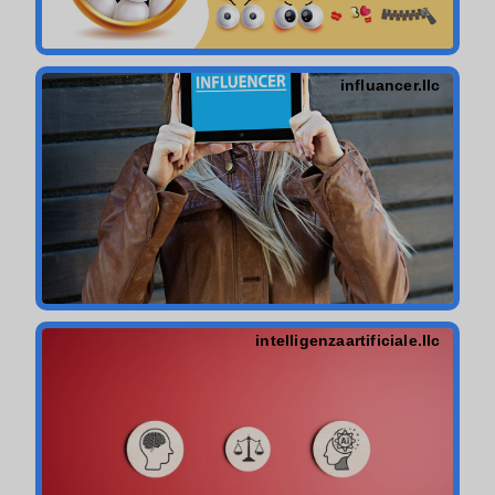
influancer.llc
intelligenzaartificiale.llc