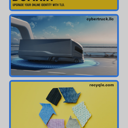
cybertruck.llc
recyqle.com