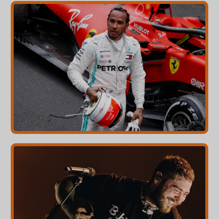
Norsk bokmål
Polski
Português
Slovenščina
Svenska
ไทย
Türkçe
Українська
Русский
Tiếng Việt
العربية
简体中文
हिन्दी