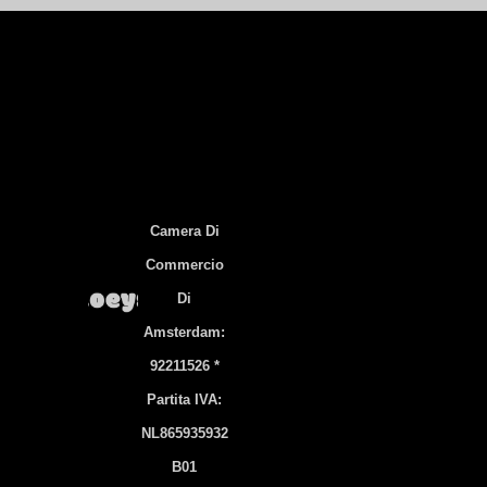
Camera Di
Commercio
Di
Amsterdam:
92211526 *
Partita IVA:
NL865935932
B01