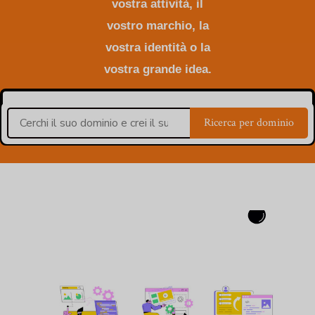
vostra attività, il
vostro marchio, la
vostra identità o la
vostra grande idea.
Ricerca per dominio