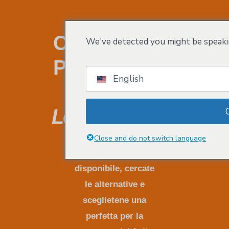
Crei Un Nome
We've detected you might be speakin
Per Il Suo Sito
English
Web.
Letteralmente!
Verificate se il
Close and do not switch language
vostro dominio è
disponibile, cercate
le alternative e
sceglietene una
perfetta per la