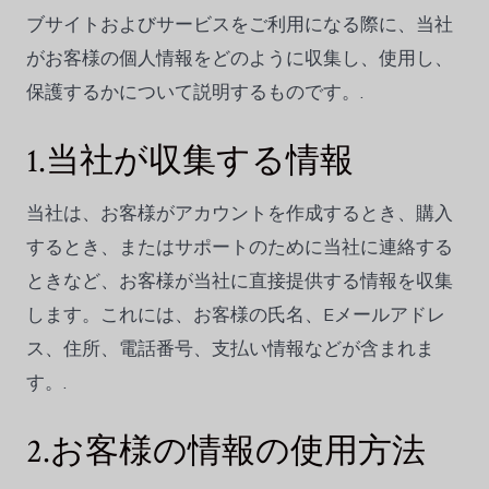
Norsk bokmål
ブサイトおよびサービスをご利用になる際に、当社
Polski
がお客様の個人情報をどのように収集し、使用し、
Português
保護するかについて説明するものです。.
Slovenščina
1.当社が収集する情報
Svenska
ไทย
当社は、お客様がアカウントを作成するとき、購入
Türkçe
するとき、またはサポートのために当社に連絡する
Українська
ときなど、お客様が当社に直接提供する情報を収集
Русский
します。これには、お客様の氏名、Eメールアドレ
Tiếng Việt
ス、住所、電話番号、支払い情報などが含まれま
العربية
す。.
简体中文
2.お客様の情報の使用方法
हिन्दी