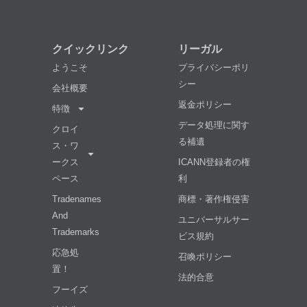
クイックリンク
リーガル
ようこそ
プライバシーポリ
シー
会社概要
返金ポリシー
特徴
データ処理に関す
クロイ
る補遺
ス・ワ
ークス
ICANN登録者の権
ペース
利
Tradenames
商標・著作権侵害
And
ユニバーサルサー
Trademarks
ビス規約
応急処
召喚ポリシー
置！
法的合意
フーイズ