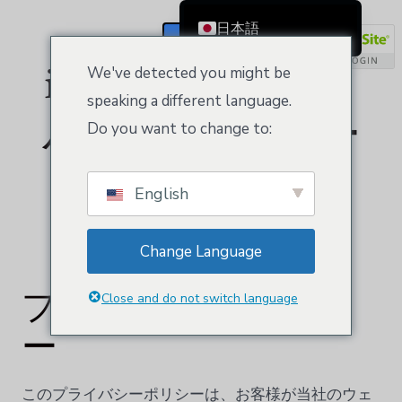
データ-trp-post-
日本語
登録/ログイン
English
id='7324'>プライ
We've detected you might be
Čeština
speaking a different language.
バシーポリシー
Dansk
Do you want to change to:
Deutsch (Sie)
</trp-post-
Ελληνικά
English
Español
container
Français
Change Language
Suomi
プライバシーポリシ
Bahasa Indonesia
Close and do not switch language
Italiano
ー
Nederlands
한국어
このプライバシーポリシーは、お客様が当社のウェ