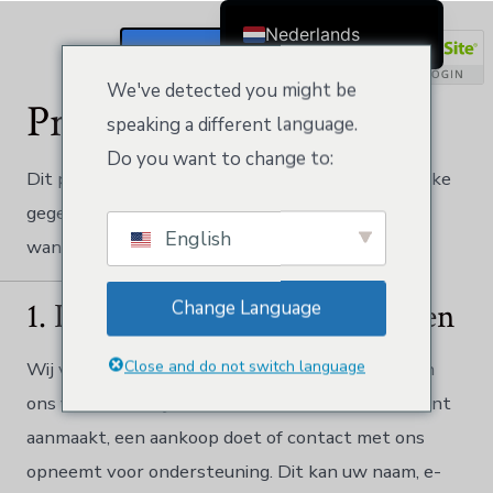
Privacybeleid
Nederlands
Registreren/aanmelden
English
We've detected you might be
Privacybeleid
Čeština
speaking a different language.
Dansk
Do you want to change to:
Dit privacybeleid beschrijft hoe wij uw persoonlijke
Deutsch (Sie)
gegevens verzamelen, gebruiken en beschermen
Ελληνικά
English
wanneer u onze website en diensten gebruikt.
Español
Français
1. Informatie die we verzamelen
Change Language
Suomi
Bahasa Indonesia
Close and do not switch language
Wij verzamelen informatie die u rechtstreeks aan
Italiano
ons verstrekt, bijvoorbeeld wanneer u een account
日本語
aanmaakt, een aankoop doet of contact met ons
opneemt voor ondersteuning. Dit kan uw naam, e-
한국어