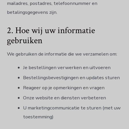
mailadres, postadres, telefoonnummer en
Norsk bokmål
betalingsgegevens zijn.
Polski
Português
2. Hoe wij uw informatie
Slovenščina
gebruiken
Svenska
ไทย
We gebruiken de informatie die we verzamelen om:
Türkçe
Je bestellingen verwerken en uitvoeren
Українська
Bestellingsbevestigingen en updates sturen
Русский
Reageer op je opmerkingen en vragen
Tiếng Việt
Onze website en diensten verbeteren
العربية
U marketingcommunicatie te sturen (met uw
简体中文
toestemming)
हिन्दी