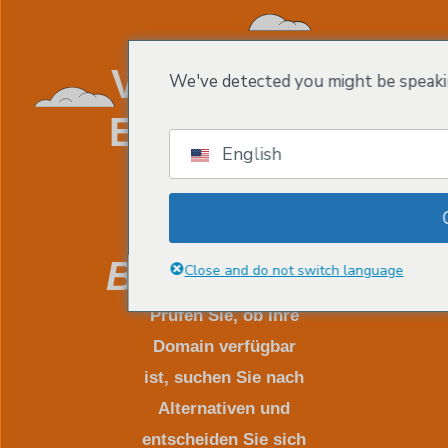
Vergeben Sie
We've detected you might be speakin
Einen Namen
English
Für Ihre
Website.
Buchstäblich!
Close and do not switch language
Prüfen Sie, ob Ihre
Domain verfügbar
ist, suchen Sie nach
Alternativen und
entscheiden Sie sich