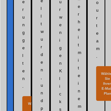
e
e
u
o
e
l
r
r
u
r
l
u
w
r
h
t
n
e
t
e
w
g
n
e
i
u
g
i
a
t
r
e
g
m
m
d
l
e
.
i
e
t
n
t
n
e
K
Wähl
e
,
n
l
Sie
i
Ihre
u
.
i
E-Mai
n
n
Pla
c
e
d
k
Wählen Sie
m
p
Ihren
s