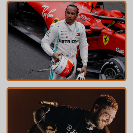
Norsk bokmål
Polski
Português
Slovenščina
Svenska
ไทย
Türkçe
Українська
Русский
Tiếng Việt
العربية
简体中文
हिन्दी