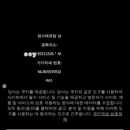
암스테르담 상
공회의소:
92211526 * 부
가가치세 번호:
NL865935932
B01
은행 계좌
NL83 INGB
0106 7536 22
©2026