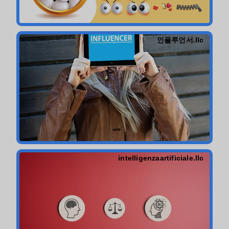
인플루언서.llc
intelligenzaartificiale.llc