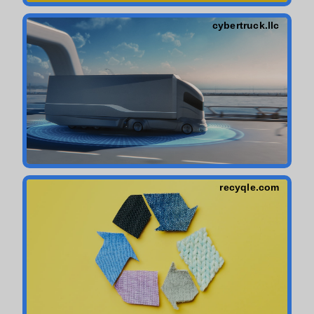
cybertruck.llc
recyqle.com