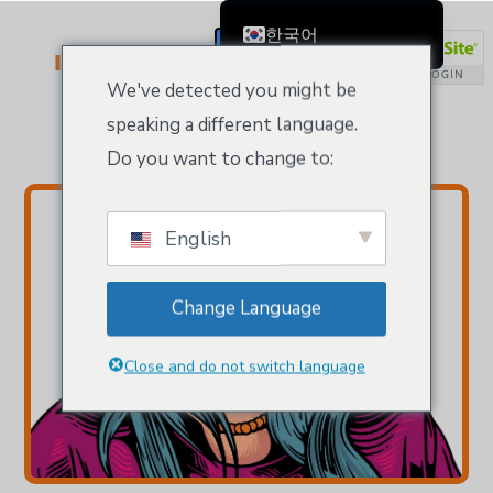
한국어
Tradenames & Trademarks
등록/로그인
English
We've detected you might be
Čeština
speaking a different language.
Domains managed by Kloeys
Dansk
Do you want to change to:
Deutsch (Sie)
Ελληνικά
English
Español
Français
Change Language
Suomi
Bahasa Indonesia
Close and do not switch language
Italiano
日本語
Nederlands