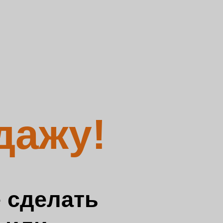
дажу!
 сделать