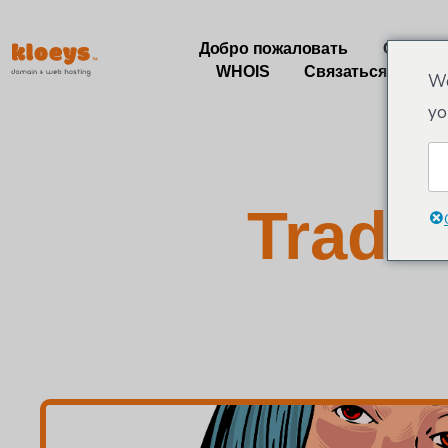
Добро пожаловать
О нас
WHOIS
Связаться с
М
We
yo
Trade