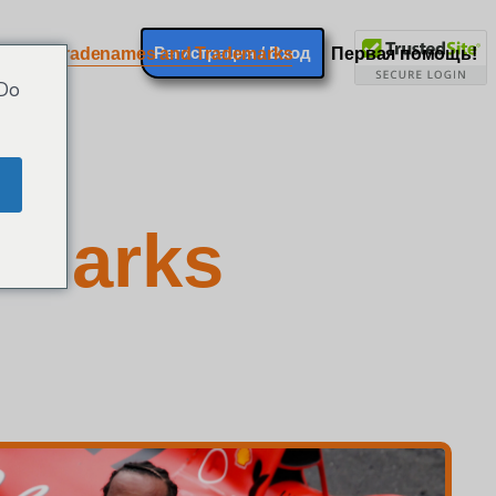
Регистрация / Вход
Tradenames and Trademarks
Первая помощь!
 Do
emarks