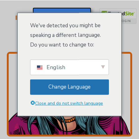
Tradenames & Trademarks
Registrieren / Anmelden
We've detected you might be
speaking a different language.
Domains managed by Kloeys
Do you want to change to:
English
Change Language
Close and do not switch language