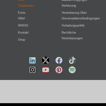
Trademarks
Verletzung
Erste
Vereinbarung Über
Hilfe!
Universaldienstbedingungen
WHOIS
Vorladungspolitik
Kontakt
Rechtliche
Vereinbarungen
Shop
हिन्दी
简体中文
العربية
Tiếng Việt
Русский