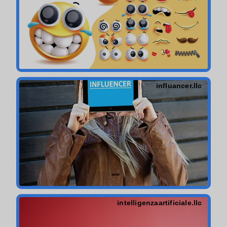
influancer.llc
intelligenzaartificiale.llc