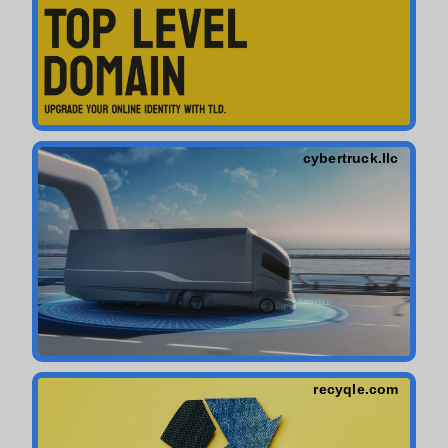
cybertruck.llc
recyqle.com