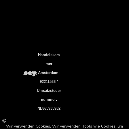
Українська
Türkçe
ไทย
Svenska
Slovenščina
Português
Handelskam
Polski
Mer
Norsk bokmål
Amsterdam:
한국어
92211526 *
Nederlands
Umsatzsteuer
Nummer:
日本語
NL865935932
Italiano
B01
Bahasa Indonesia
Bankverbindu