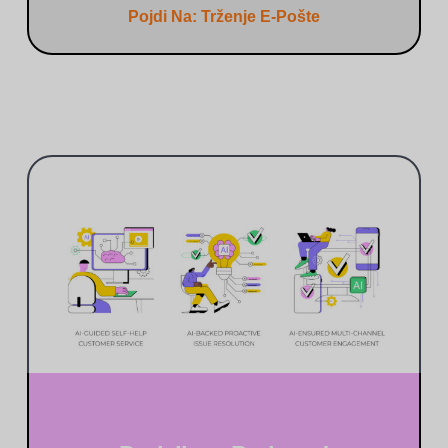
Pojdi Na: Trženje E-Pošte