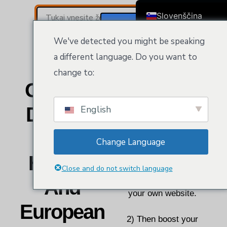
Slovenščina
Iskanj
Registracija / Prijava
English
We've detected you might be speaking
Čeština
a different language. Do you want to
Dansk
change to:
Deutsch (Sie)
Get Your
Kloeys is your one-stop-
Ελληνικά
shop to get your business
Domain,
English
Español
online.
Web
Français
Change Language
1) It all starts to secure
Suomi
Hosting
your business with a top-
Bahasa Indonesia
Close and do not switch language
level domain to create
And
Italiano
your own website.
日本語
European
Nederlands
2) Then boost your