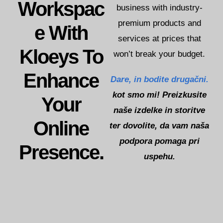
Workspac
한국어
business with industry-
Norsk bokmål
premium products and
E With
services at prices that
Polski
Kloeys To
won’t break your budget.
Português
Svenska
Enhance
Dare,
in bodite drugačni.
ไทย
kot smo mi! Preizkusite
Your
Türkçe
naše izdelke in storitve
Українська
Online
ter dovolite, da vam naša
Русский
podpora pomaga pri
Presence.
Tiếng Việt
uspehu.
العربية
简体中文
हिन्दी