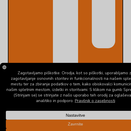
Do
Obl
Po
Easy as 1-
2-3! From