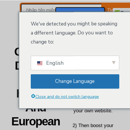
Tìm kiếm t
Đăng Ký / Đăng Nhập
We've detected you might be speaking
a different language. Do you want to
change to:
Get Your
Kloeys is your one-stop-
shop to get your business
Domain,
English
online.
Web
Change Language
1) It all starts to secure
Hosting
your business with a top-
Close and do not switch language
level domain to create
And
your own website.
European
2) Then boost your