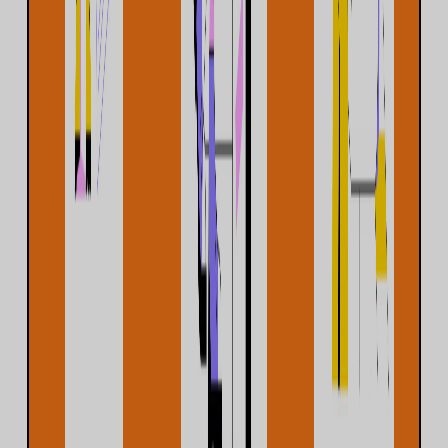
हिन्दी
简体中文