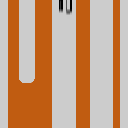
العربية
Русский
Українська
Türkçe
ไทย
Svenska
Slovenščina
Português
Polski
Norsk bokmål
한국어
Nederlands
日本語
Italiano