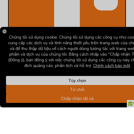
Bahasa Indonesia
Suomi
Français
Español
Ελληνικά
Deutsch (Sie)
Dansk
Čeština
Tên
Thi
Kế
Easy as 1-2-
English
3! From start
Miề
Ết
T
Tiếng Việt
to finish,
N.....
Kế.
Nố
Kloeys is
there to get
....
I!
you online.