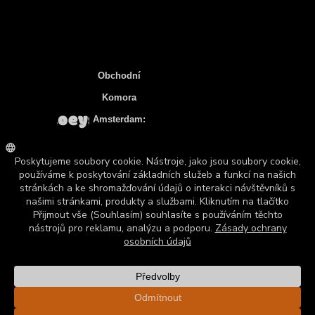
Obchodní
Komora
Amsterdam:
92211526 *
DIČ:
NL865935932
B01
Bankovní
Účet: NL83
INGB 0106
7536 22