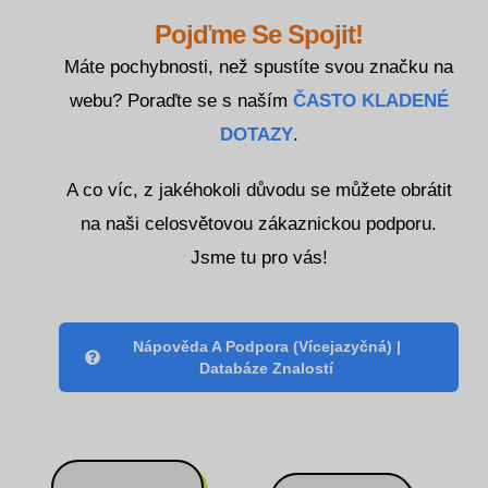
Norsk bokmål
Pojďme Se Spojit!
Polski
Máte pochybnosti, než spustíte svou značku na
Português
webu? Poraďte se s naším
ČASTO KLADENÉ
Slovenščina
DOTAZY
.
Svenska
A co víc, z jakéhokoli důvodu se můžete obrátit
ไทย
na naši celosvětovou zákaznickou podporu.
Türkçe
Jsme tu pro vás!
Українська
Русский
Tiếng Việt
Nápověda A Podpora (vícejazyčná) |
Databáze Znalostí
العربية
简体中文
हिन्दी