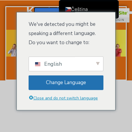
Kontaktujte Nás
Čeština
Registrace / Přihlášení
English
We've detected you might be
Dansk
speaking a different language.
Deutsch (Sie)
Do you want to change to:
Ελληνικά
Español
English
Français
Suomi
Change Language
Bahasa Indonesia
Italiano
Close and do not switch language
日本語
Nederlands
한국어