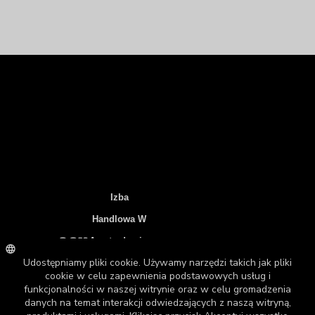
Izba
Handlowa W
Amsterdamie:
92211526 *
Numer VAT:
NL865935932