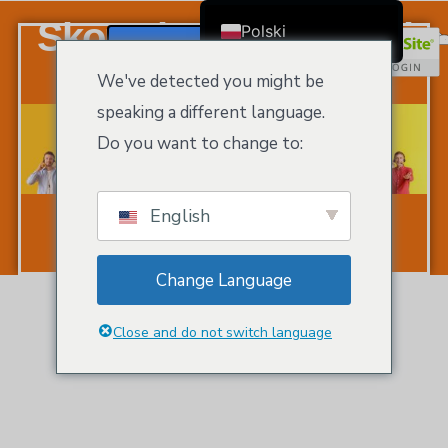
Skontaktuj Się Z Nami
Polski
Zarejestruj Się / Zaloguj
English
We've detected you might be
Čeština
speaking a different language.
Dansk
Do you want to change to:
Deutsch (Sie)
Ελληνικά
English
Español
Français
Change Language
Suomi
Bahasa Indonesia
Close and do not switch language
Italiano
日本語
Nederlands