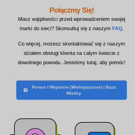
한국어
Połączmy Się!
Norsk bokmål
Masz wątpliwości przed wprowadzeniem swojej
Português
marki do sieci? Skonsultuj się z naszym
FAQ
.
Slovenščina
Svenska
Co więcej, możesz skontaktować się z naszym
ไทย
działem obsługi klienta na całym świecie z
dowolnego powodu. Jesteśmy tutaj, aby pomóc!
Türkçe
Українська
Русский
Pomoc I Wsparcie (wielojęzyczne) | Baza
Tiếng Việt
Wiedzy
العربية
简体中文
हिन्दी