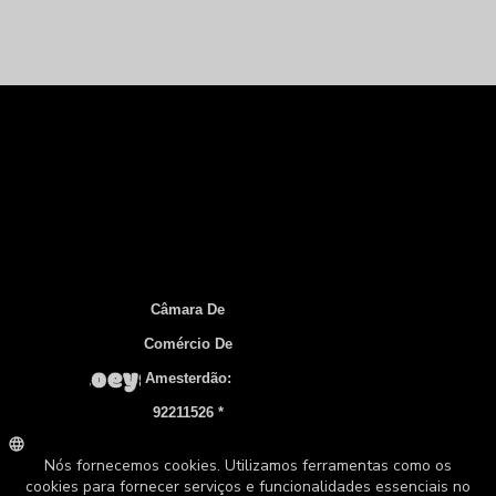
Câmara De
Comércio De
Amesterdão:
92211526 *
Número De
IVA: