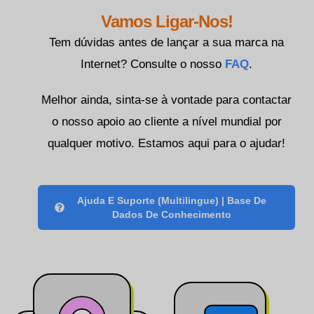
한국어
Vamos Ligar-Nos!
Norsk bokmål
Tem dúvidas antes de lançar a sua marca na
Polski
Internet? Consulte o nosso
FAQ
.
Slovenščina
Melhor ainda, sinta-se à vontade para contactar
Svenska
o nosso apoio ao cliente a nível mundial por
ไทย
qualquer motivo. Estamos aqui para o ajudar!
Türkçe
Українська
Русский
Ajuda E Suporte (multilingue) | Base De
Dados De Conhecimento
Tiếng Việt
العربية
简体中文
हिन्दी