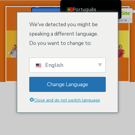
Contacte-Nos
Português
Registar / Iniciar Sessão
English
We've detected you might be
Čeština
speaking a different language.
Dansk
Do you want to change to:
Deutsch (Sie)
Ελληνικά
English
Español
Français
Change Language
Suomi
Bahasa Indonesia
Close and do not switch language
Italiano
日本語
Nederlands