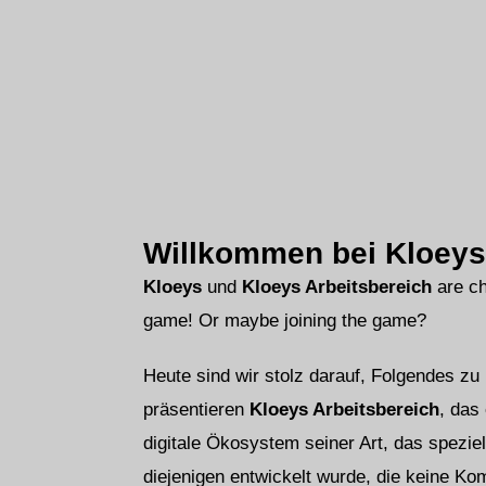
Norsk bo
Polski
Português
Slovenšči
Svenska
ไทย
Türkçe
Willkommen bei Kloeys
Українськ
Kloeys
und
Kloeys Arbeitsbereich
are ch
Русский
game! Or maybe joining the game?
Tiếng Việt
العربية
Heute sind wir stolz darauf, Folgendes zu
简体中文
präsentieren
Kloeys Arbeitsbereich
, das
हिन्दी
digitale Ökosystem seiner Art, das speziel
diejenigen entwickelt wurde, die keine K