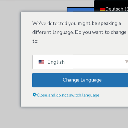
Deutsch (S
Registrieren / Anmelden
English
We've detected you might be speaking a
Čeština
different language. Do you want to change
Dansk
to:
Ελληνικά
Español
English
Français
Suomi
Change Language
Bahasa In
Italiano
Close and do not switch language
日本語
Nederland
한국어