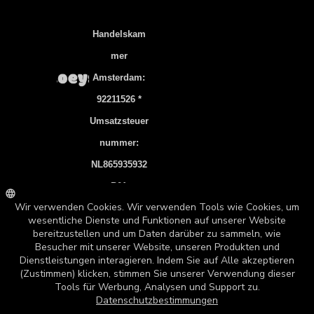
Handelskam
Mer
Amsterdam:
92211526 *
Umsatzsteuer
Nummer:
NL865935932
B01
Bankverbindu
Ng: NL83
INGB 0106
7536 22