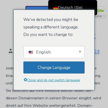
Category:
Domain-
Deutsch (Sie)
Registrierung
Registrieren / Anmelden
English
We've detected you might be
Čeština
speaking a different language.
Domain-Registrierung
Dansk
Do you want to change to:
Ελληνικά
Español
Von
Kloeys
October 10, 2024
English
Français
Suomi
Change Language
Jeder einzelne Domainname enthält alles, was Sie
Bahasa Indonesia
brauchen, um online zu gehen. Domainweiterleitung
Italiano
Close and do not switch language
und Maskierung: Leiten Sie jeden Domainnamen, den
日本語
Sie besitzen, auf Ihre Website weiter. Jeder, der
Nederlands
diesen Domainnamen in seinen Browser eingibt, wird
한국어
direkt auf Ihre Website weitergeleitet. Domain-