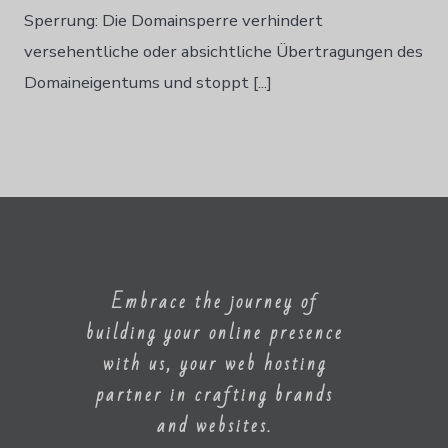
Norsk bokmål
Sperrung: Die Domainsperre verhindert
Polski
versehentliche oder absichtliche Übertragungen des
Português
Domaineigentums und stoppt [...]
Slovenščina
Svenska
ไทย
Türkçe
Українська
Русский
Embrace the journey of
Tiếng Việt
building your online presence
العربية
with us, your web hosting
简体中文
partner in crafting brands
हिन्दी
and websites.